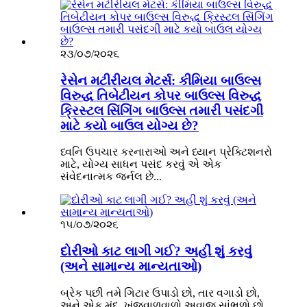
૨૩/૦૭/૨૦૨૬
રેસેન મટીરીયલ મેટર્સ: કીમિયા બાઉલ્સ
વિરુદ્ધ તિબેટીયન કોપર બાઉલ્સ વિરુદ્ધ
ક્રિસ્ટલ સિંગિંગ બાઉલ્સ તમારી પસંદગી
માટે કયો બાઉલ યોગ્ય છે?
ધ્વનિ ઉપચાર કરનારાઓ અને ધ્યાન પ્રેક્ટિશનરો
માટે, યોગ્ય સાધન પસંદ કરવું એ એક
સંવેદનાત્મક જર્નલ છે...
૧૫/૦૭/૨૦૨૬
દોરીઓ કાટ લાગી ગઈ? અહીં શું કરવું
(અને સામાન્ય માન્યતાઓ)
બ્રેક પછી તમે ગિટાર ઉપાડો છો, તાર વગાડો છો,
અને એક મંદ, ખંજવાળવાળો અવાજ સાંભળો છો.