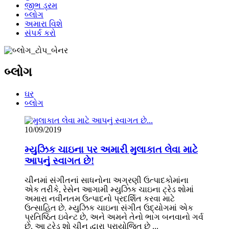
જીભ ડ્રમ
બ્લોગ
અમારા વિશે
સંપર્ક કરો
બ્લોગ
ઘર
બ્લોગ
10/09/2019
મ્યુઝિક ચાઇના પર અમારી મુલાકાત લેવા માટે
આપનું સ્વાગત છે!
ચીનમાં સંગીતનાં સાધનોના અગ્રણી ઉત્પાદકોમાંના
એક તરીકે, રેસેન આગામી મ્યુઝિક ચાઇના ટ્રેડ શોમાં
અમારા નવીનતમ ઉત્પાદનો પ્રદર્શિત કરવા માટે
ઉત્સાહિત છે. મ્યુઝિક ચાઇના સંગીત ઉદ્યોગમાં એક
પ્રતિષ્ઠિત ઇવેન્ટ છે, અને અમને તેનો ભાગ બનવાનો ગર્વ
છે. આ ટ્રેડ શો ચીન દ્વારા પ્રાયોજિત છે ...