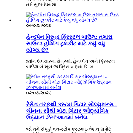
તમે સુંદર દેખાશો...
૦૯/૦૭/૨૦૨૬
હેન્ડપેન વિરુદ્ધ ક્રિસ્ટલ બાઉલ: તમારા
સાઉન્ડ હીલિંગ ટૂલકીટ માટે કયું વધુ
યોગ્ય છે?
ધ્વનિ ઉપચારના ક્ષેત્રમાં, હેન્ડપેન અને ક્રિસ્ટલ
બાઉલ બે ખૂબ જ પ્રિય વાદ્યો છે. બ...
૦૨/૦૭/૨૦૨૬
રેસેન તરફથી કસ્ટમ ગિટાર સોલ્યુશન્સ -
ચીનના સૌથી મોટા ગિટાર ઔદ્યોગિક
ઉદ્યાન ઝેંગ'આનમાં બનેલ
જો તમે સંપૂર્ણ વન-સ્ટોપ કસ્ટમાઇઝેશન સપોર્ટ