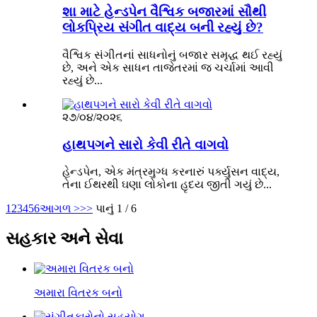
શા માટે હેન્ડપેન વૈશ્વિક બજારમાં સૌથી
લોકપ્રિય સંગીત વાદ્ય બની રહ્યું છે?
વૈશ્વિક સંગીતનાં સાધનોનું બજાર સમૃદ્ધ થઈ રહ્યું
છે, અને એક સાધન તાજેતરમાં જ ચર્ચામાં આવી
રહ્યું છે...
૨૭/૦૪/૨૦૨૬
હાથપગને સારો કેવી રીતે વાગવો
હેન્ડપેન, એક મંત્રમુગ્ધ કરનારું પર્ક્યુસન વાદ્ય,
તેના ઈથરથી ઘણા લોકોના હૃદય જીતી ગયું છે...
1
2
3
4
5
6
આગળ >
>>
પાનું 1 / 6
સહકાર અને સેવા
અમારા વિતરક બનો