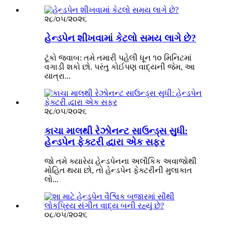
૨૮/૦૫/૨૦૨૬
હેન્ડપેન શીખવામાં કેટલો સમય લાગે છે?
ટૂંકો જવાબ: તમે તમારી પહેલી ધૂન ૧૦ મિનિટમાં
વગાડી શકો છો. પરંતુ કોઈપણ વાદ્યની જેમ, આ
યાત્રા...
૨૮/૦૫/૨૦૨૬
કાચા માલથી રેઝોનન્ટ સાઉન્ડ્સ સુધી:
હેન્ડપેન ફેક્ટરી દ્વારા એક સફર
જો તમે ક્યારેય હેન્ડપેનના અલૌકિક અવાજોથી
મોહિત થયા છો, તો હેન્ડપેન ફેક્ટરીની મુલાકાત
લો...
૦૮/૦૫/૨૦૨૬