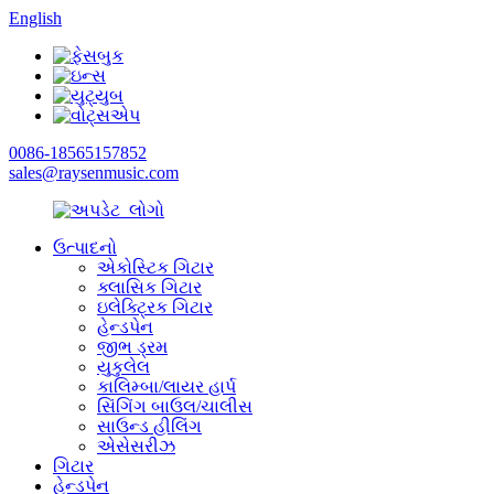
English
0086-18565157852
sales@raysenmusic.com
ઉત્પાદનો
એકોસ્ટિક ગિટાર
ક્લાસિક ગિટાર
ઇલેક્ટ્રિક ગિટાર
હેન્ડપેન
જીભ ડ્રમ
યુકુલેલ
કાલિમ્બા/લાયર હાર્પ
સિંગિંગ બાઉલ/ચાલીસ
સાઉન્ડ હીલિંગ
એસેસરીઝ
ગિટાર
હેન્ડપેન