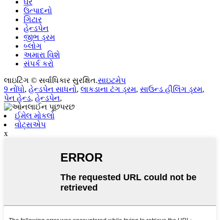
ઘર
ઉત્પાદનો
ગિટાર
હેન્ડપેન
જીભ ડ્રમ
બ્લોગ
અમારા વિશે
સંપર્ક કરો
લાઇટિંગ © સર્વાધિકાર સુરક્ષિત.
સાઇટમેપ
9 નોંધો
,
હેન્ડપેન સાધનો
,
લાકડાના ટંગ ડ્રમ
,
સાઉન્ડ હીલિંગ ડ્રમ
,
પેન હેન્ડ
,
હેન્ડપેન
,
ઈમેલ મોકલો
વોટ્સએપ
x