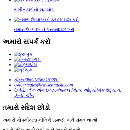
સંગીતકારોનો સહયોગ
તમારા ઉત્પાદનને કસ્ટમાઇઝ કરો
અમારો સંપર્ક કરો
ફોન:
0086-18565157852
ઇમેઇલ:
sales@raysenmusic.com
ઉમેરો.:
ઝેંગ-એન ઇન્ટરનેશનલ ગિટાર ઔદ્યોગિક ઉદ્યાન,
ઝુની, ચીન
તમારો સંદેશ છોડો
અમારી ગોપનીયતા નીતિને સમજો અને સંમત થાઓ
તમારો સંદેશ અહીં લખો અને અમને મોકલો.