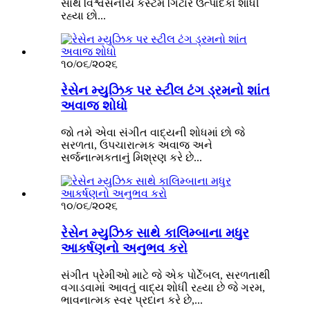
સાથે વિશ્વસનીય કસ્ટમ ગિટાર ઉત્પાદકો શોધી
રહ્યા છો...
૧૦/૦૬/૨૦૨૬
રેસેન મ્યુઝિક પર સ્ટીલ ટંગ ડ્રમનો શાંત
અવાજ શોધો
જો તમે એવા સંગીત વાદ્યની શોધમાં છો જે
સરળતા, ઉપચારાત્મક અવાજ અને
સર્જનાત્મકતાનું મિશ્રણ કરે છે...
૧૦/૦૬/૨૦૨૬
રેસેન મ્યુઝિક સાથે કાલિમ્બાના મધુર
આકર્ષણનો અનુભવ કરો
સંગીત પ્રેમીઓ માટે જે એક પોર્ટેબલ, સરળતાથી
વગાડવામાં આવતું વાદ્ય શોધી રહ્યા છે જે ગરમ,
ભાવનાત્મક સ્વર પ્રદાન કરે છે,...