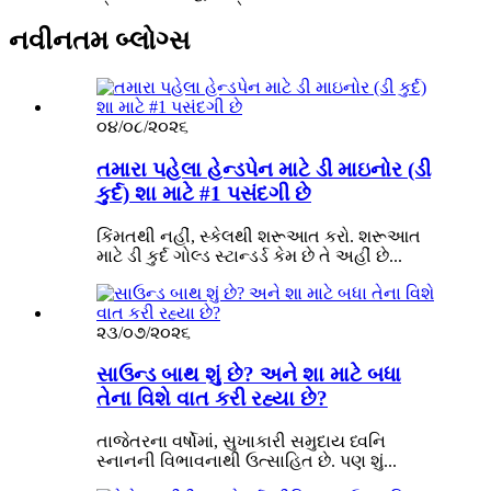
નવીનતમ બ્લોગ્સ
૦૪/૦૮/૨૦૨૬
તમારા પહેલા હેન્ડપેન માટે ડી માઇનોર (ડી
કુર્દ) શા માટે #1 પસંદગી છે
કિંમતથી નહીં, સ્કેલથી શરૂઆત કરો. શરૂઆત
માટે ડી કુર્દ ગોલ્ડ સ્ટાન્ડર્ડ કેમ છે તે અહીં છે...
૨૩/૦૭/૨૦૨૬
સાઉન્ડ બાથ શું છે? અને શા માટે બધા
તેના વિશે વાત કરી રહ્યા છે?
તાજેતરના વર્ષોમાં, સુખાકારી સમુદાય ધ્વનિ
સ્નાનની વિભાવનાથી ઉત્સાહિત છે. પણ શું...